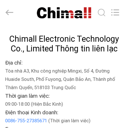
-
2025
Chimall
Electronic
Technology
Co.,
Limited.
All
TRANG
Rights
Reserved.
Chimall Electronic Technology
CHỦ
Co., Limited Thông tin liên lạc
CÁC
Địa chỉ:
SẢN
Tòa nhà A3, Khu công nghiệp Mingxi, Số 4, Đường
PHẨM
Huaide South, Phố Fuyong, Quận Bảo An, Thành phố
Thâm Quyến, 518103 Trung Quốc
VỀ
Thời gian làm việc:
CHÚNG
09:00-18:00 (Hiện Bắc Kinh)
Điện thoại Kinh doanh:
TÔI
0086-755-27385671
(Thời gian làm việc)