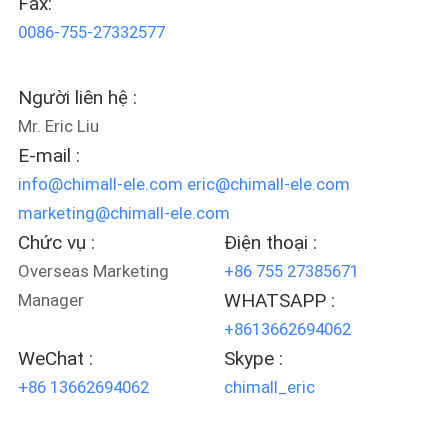
Fax:
THAM
0086-755-27332577
QUAN
NHÀ
Người liên hệ :
MÁY
Mr. Eric Liu
E-mail :
KIỂM
info@chimall-ele.com eric@chimall-ele.com
SOÁT
marketing@chimall-ele.com
Chức vụ :
Điện thoại :
CHẤT
Overseas Marketing
+86 755 27385671
LƯỢNG
WHATSAPP :
Manager
+8613662694062
LIÊN
WeChat :
Skype :
HỆ
+86 13662694062
chimall_eric
CHÚNG