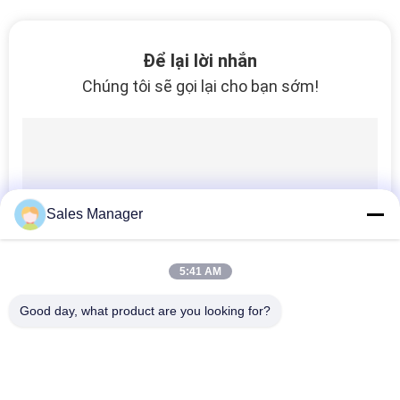
TÔI
YÊU
Để lại lời nhắn
Chúng tôi sẽ gọi lại cho bạn sớm!
CẦU
BÁO
GIÁ
SƠ
Sales Manager
ĐỒ
TRANG
5:41 AM
WEB
Good day, what product are you looking for?
Danh mục phổ biến
Tất cả
PRIVACY
các
POLICY
Thiết Bị Xử Lý PCB
Băng Tải PCB