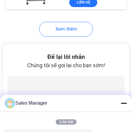
LIÊN HỆ
8
Vật tư tiêu hao
Xem thêm
Để lại lời nhắn
Chúng tôi sẽ gọi lại cho bạn sớm!
26
Máy lắp ráp SMT
Sales Manager
1:44 AM