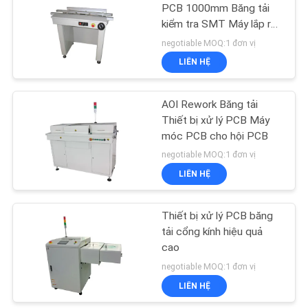
PCB 1000mm Băng tải
kiểm tra SMT Máy lắp ráp
16
SMT
negotiable MOQ:1 đơn vị
LIÊN HỆ
Vòi phun SMT
AOI Rework Băng tải
Thiết bị xử lý PCB Máy
móc PCB cho hội PCB
negotiable MOQ:1 đơn vị
LIÊN HỆ
14
Bàn làm việc chống
Thiết bị xử lý PCB băng
tải cổng kính hiệu quả
tĩnh điện
cao
negotiable MOQ:1 đơn vị
LIÊN HỆ