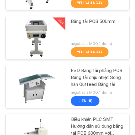
YÊU CẦU NGAY
THAM
QUAN
HOT
Băng tải PCB 500mm
NHÀ
47
MÁY
Máy tạo thành phần
negotiable MOQ:1 đơn vị
chì
YÊU CẦU NGAY
KIỂM
SOÁT
ESD Băng tải phẳng PCB
CHẤT
Băng tải chịu nhiệt Sóng
hàn Outfeed Băng tải
LƯỢNG
28
negotiable MOQ:1 đơn vị
LIÊN HỆ
LIÊN
Máy khử trùng PCB
HỆ
Điều khiển PLC SMT
CHÚNG
Hướng dẫn sử dụng băng
tải PCB 600mm với