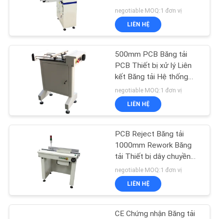
TÔI
đường ray cố định phía
negotiable MOQ:1 đơn vị
trước
LIÊN HỆ
YÊU
11
CẦU
Bộ đếm linh kiện
500mm PCB Băng tải
BÁO
PCB Thiết bị xử lý Liên
điện tử
kết Băng tải Hệ thống
GIÁ
điều khiển PLC
negotiable MOQ:1 đơn vị
LIÊN HỆ
SƠ
ĐỒ
PCB Reject Băng tải
1
TRANG
1000mm Rework Băng
tải Thiết bị dây chuyền
WEB
Máy hàn dán
sản xuất Smt
negotiable MOQ:1 đơn vị
LIÊN HỆ
PRIVACY
POLICY
CE Chứng nhận Băng tải