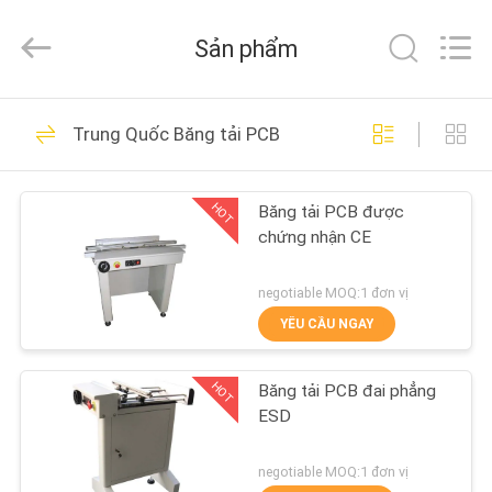
-
2025
Chimall
Sản phẩm
Electronic
Technology
Co.,
Limited.
All
TRANG
49
Rights
Trung Quốc Băng tải PCB
Reserved.
CHỦ
Thiết bị xử lý PCB
HOT
Băng tải PCB được
CÁC
chứng nhận CE
SẢN
PHẨM
negotiable MOQ:1 đơn vị
YÊU CẦU NGAY
34
VỀ
HOT
Băng tải PCB đai phẳng
CHÚNG
Băng tải PCB
ESD
TÔI
negotiable MOQ:1 đơn vị