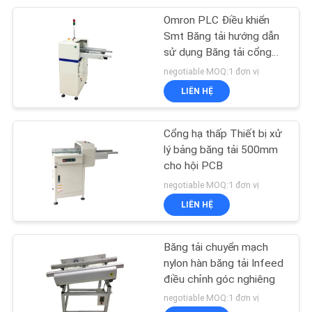
Omron PLC Điều khiển
14
Smt Băng tải hướng dẫn
sử dụng Băng tải cổng
Tủ khô điện tử
nâng với đường ray cố
negotiable MOQ:1 đơn vị
định phía trước
LIÊN HỆ
Cổng hạ thấp Thiết bị xử
lý bảng băng tải 500mm
cho hội PCB
11
negotiable MOQ:1 đơn vị
Máy bóc dây tự
LIÊN HỆ
động
Băng tải chuyển mạch
nylon hàn băng tải Infeed
điều chỉnh góc nghiêng
negotiable MOQ:1 đơn vị