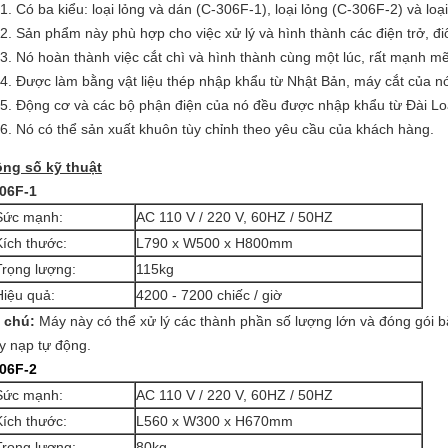
Có ba kiểu: loại lỏng và dán (C-306F-1), loại lỏng (C-306F-2) và lo
Sản phẩm này phù hợp cho việc xử lý và hình thành các điện trở, đi
Nó hoàn thành việc cắt chì và hình thành cùng một lúc, rất mạnh mẽ
Được làm bằng vật liệu thép nhập khẩu từ Nhật Bản, máy cắt của nó
Động cơ và các bộ phận điện của nó đều được nhập khẩu từ Đài Lo
Nó có thể sản xuất khuôn tùy chỉnh theo yêu cầu của khách hàng.
ng số kỹ thuật
06F-1
Sức mạnh:
AC 110 V / 220 V, 60HZ / 50HZ
Kích thước:
L790 x W500 x H800mm
Trọng lượng:
115kg
Hiệu quả:
4200 - 7200 chiếc / giờ
 chú:
Máy này có thể xử lý các thành phần số lượng lớn và đóng gói b
y nạp tự động.
06F-2
Sức mạnh:
AC 110 V / 220 V, 60HZ / 50HZ
Kích thước:
L560 x W300 x H670mm
Trọng lượng:
80kg