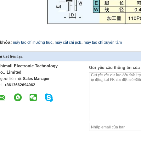
,
,
khóa:
máy tạo chì hướng trục
máy cắt chì pcb
máy tạo chì xuyên tâm
i tiết liên lạc
himall Electronic Technology
Gửi yêu cầu thông tin của 
o., Limited
gười liên hệ:
Sales Manager
el:
+8613662694062