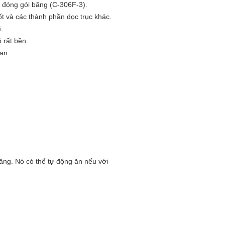
ại đóng gói băng (C-306F-3).
ốt và các thành phần dọc trục khác.
.
 rất bền.
an.
ăng.
Nó có thể tự động ăn nếu với