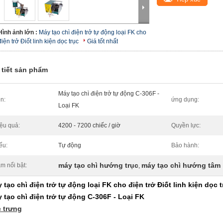
Hình ảnh lớn :
Máy tạo chì điện trở tự động loại FK cho
điện trở Điốt linh kiện dọc trục
Giá tốt nhất
 tiết sản phẩm
Máy tạo chì điện trở tự động C-306F -
n:
ứng dụng:
Loại FK
ệu quả:
4200 - 7200 chiếc / giờ
Quyền lực:
ểu:
Tự động
Bảo hành:
máy tạo chì hướng trục
máy tạo chì hướng tâm
m nổi bật:
,
 tạo chì điện trở tự động loại FK cho điện trở Điốt linh kiện dọc t
 tạo chì điện trở tự động C-306F - Loại FK
 trưng