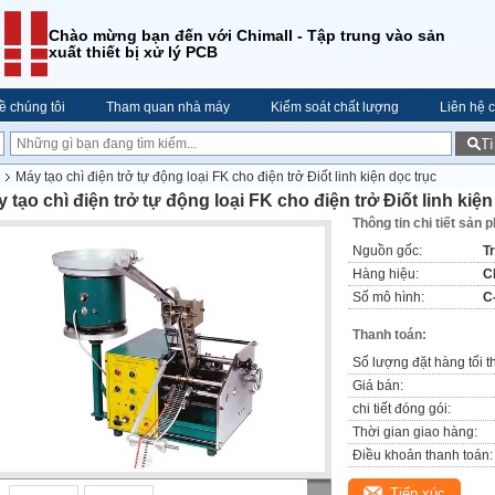
Chào mừng bạn đến với Chimall - Tập trung vào sản
xuất thiết bị xử lý PCB
ề chúng tôi
Tham quan nhà máy
Kiểm soát chất lượng
Liên hệ c
T
Máy tạo chì điện trở tự động loại FK cho điện trở Điốt linh kiện dọc trục
 tạo chì điện trở tự động loại FK cho điện trở Điốt linh kiện
Thông tin chi tiết sản 
Nguồn gốc:
T
Hàng hiệu:
C
Số mô hình:
C
Thanh toán:
Số lượng đặt hàng tối t
Giá bán:
chi tiết đóng gói:
Thời gian giao hàng:
Điều khoản thanh toán:
Tiếp xúc