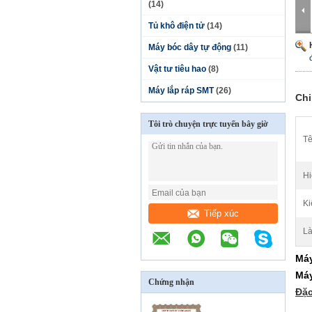
(14)
Tủ khô điện tử
(14)
Máy bóc dây tự động
(11)
Vật tư tiêu hao
(8)
Máy lắp ráp SMT
(26)
Chi
Tôi trò chuyện trực tuyến bây giờ
Tê
Hi
Ki
Tiếp xúc
Là
Máy
Máy
Chứng nhận
Đặc