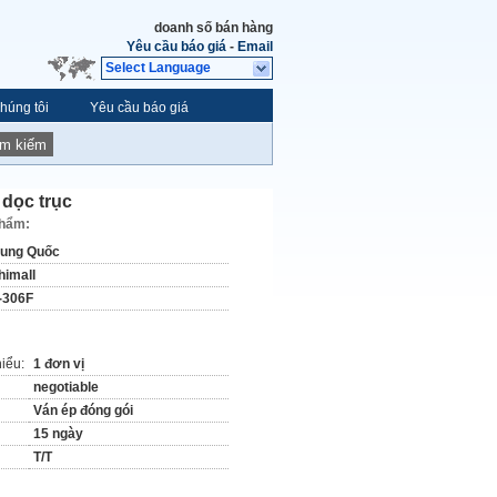
doanh số bán hàng
Yêu cầu báo giá
-
Email
Select Language
húng tôi
Yêu cầu báo giá
ìm kiếm
 dọc trục
phẩm:
rung Quốc
himall
-306F
hiểu:
1 đơn vị
negotiable
Ván ép đóng gói
15 ngày
T/T