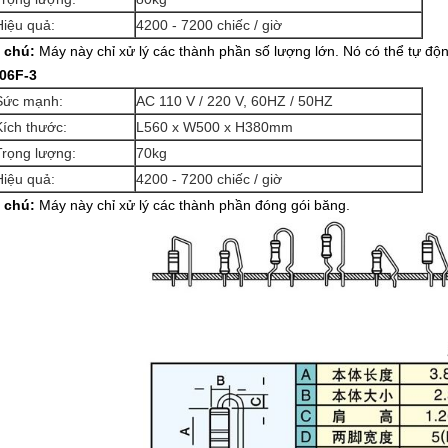
Hiệu quả:
4200 - 7200 chiếc / giờ
 chú:
Máy này chỉ xử lý các thành phần số lượng lớn.
Nó có thể tự độ
06F-3
Sức mạnh:
AC 110 V / 220 V, 60HZ / 50HZ
Kích thước:
L560 x W500 x H380mm
Trọng lượng:
70kg
Hiệu quả:
4200 - 7200 chiếc / giờ
 chú:
Máy này chỉ xử lý các thành phần đóng gói băng.