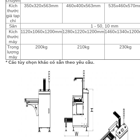
chuyển
Kích
350x320x563mm
460x400x563mm
535x460x570
thước
giá tạp
chí
Sân
1 - 50, 10 mm
Kích
1120x1060x1200mm
1280x1220x1200mm
1460x1340x120
thước
máy
Trọng
200kg
210kg
230kg
lượng
máy
* Các tùy chọn khác có sẵn theo yêu cầu.