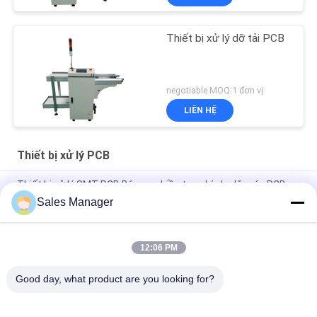
Thiết bị xử lý dỡ tải PCB
negotiable MOQ:1 đơn vị
LIÊN HỆ
Thiết bị xử lý PCB
Thiết bị xử lý SMT PCB Bộ nạp nhiều tạp chí cho lắp ráp PCB
Sales Manager
Multi PCB Magazine Unloader Thiết bị SMT được điều khiển
bởi Omron PLC
12:06 PM
Độ chính xác cao Thiết bị xử lý PCB có thể điều chỉnh SMT Bộ
nạp PCB 460C
Good day, what product are you looking for?
Danh mục phổ biến
Tất cả