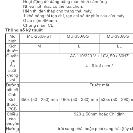
Hoạt động dễ dàng bằng màn hình cảm ứng.
Nhiều nốt nhạc có thể lựa chọn.
Hiển thị đèn tháp cho trạng thái máy.
1 khả năng tải tạp chí, tạp chí xả từ phía sau của máy.
Giao diện SMema.
Chứng nhận CE.
Thông số kỹ thuật
Mô
MU-250A-ST
MU-330A-ST
MU-390A-ST
hình
Kích
M
L
LL
thước
Quyền
AC 110/220 V ± 10V, 50 / 60HZ
lực
Áp
4 - 6 kgf / cm
2
suất
không
khí
Đường
Trước mặt
sắt cố
định
Kích
350x (50 - 250) mm
460x (50 - 330) mm
535x (50 - 390)
thước
PCB
Chiều
920 ± 50mm hoặc Chỉ định
cao
chuyển
Hướng
trái sang phải hoặc phải sang trái (tùy 