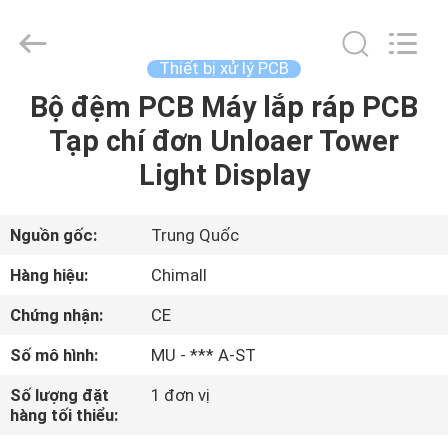
-
2025
Chimall
Electronic
Technology
Thiết bị xử lý PCB
Co.,
Limited.
All
Bộ đệm PCB Máy lắp ráp PCB
TRANG
Rights
Reserved.
Tạp chí đơn Unloaer Tower
CHỦ
Light Display
CÁC
SẢN
Nguồn gốc:
Trung Quốc
PHẨM
Hàng hiệu:
Chimall
Chứng nhận:
CE
VỀ
Số mô hình:
MU - *** A-ST
CHÚNG
Số lượng đặt
1 đơn vị
TÔI
hàng tối thiểu: