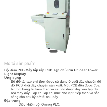
TÔI
YÊU
CẦU
BÁO
GIÁ
SƠ
ĐỒ
Mô tả sản phẩm
Bộ đệm PCB Máy lắp ráp PCB Tạp chí đơn Unloaer Tower
TRANG
Light Display
Ứng dụng
WEB
Bộ
dỡ tải tạp chí đơn
được sử dụng ở cuối dây chuyền để
dỡ PCB khỏi dây chuyền sản xuất.
Một PCB đến được đưa
lên bởi băng tải kèm theo và sau đó được đẩy vào tạp chí
bởi máy đẩy.
Tạp chí lập chỉ mục cho vị trí tiếp theo và sẵn
PRIVACY
sàng cho chu kỳ dỡ tải sau đây.
Đặc trưng
POLICY
Điều khiển bởi Omron PLC.