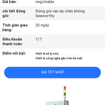
Giá bán:
negotiable
THAM
QUAN
chi tiết đóng
Đóng gói ván ép chân không
gói:
Seaworthy
NHÀ
Thời gian giao
20 ngày
MÁY
hàng:
Điều khoản
T/T
KIỂM
thanh toán:
SOÁT
Điểm nổi bật:
,
thiết bị xử lý smt
CHẤT
thiết bị công nghệ gắn trên bề mặt
LƯỢNG
GIÁ TỐT NHẤT
LIÊN
HỆ
CHÚNG