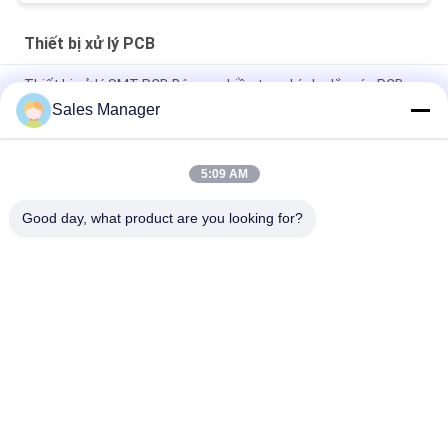
Thiết bị xử lý PCB
Thiết bị xử lý SMT PCB Bộ nạp nhiều tạp chí cho lắp ráp PCB
Sales Manager
Multi PCB Magazine Unloader Thiết bị SMT được điều khiển
bởi Omron PLC
5:09 AM
Độ chính xác cao Thiết bị xử lý PCB có thể điều chỉnh SMT Bộ
nạp PCB 460C
Good day, what product are you looking for?
Danh mục phổ biến
Tất cả
các
Thiết Bị Xử Lý PCB
Băng Tải PCB
Máy Tạo Thành 
Máy Khử Trùng PCB
Phần Chì
Bộ Đếm Linh Kiện 
Máy Hàn Dán