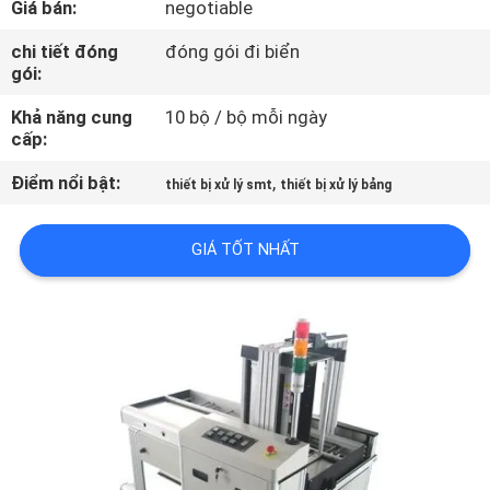
Giá bán:
negotiable
THAM
QUAN
chi tiết đóng
đóng gói đi biển
gói:
NHÀ
Khả năng cung
10 bộ / bộ mỗi ngày
MÁY
cấp:
Điểm nổi bật:
,
thiết bị xử lý smt
thiết bị xử lý bảng
KIỂM
SOÁT
GIÁ TỐT NHẤT
CHẤT
LƯỢNG
LIÊN
HỆ
CHÚNG