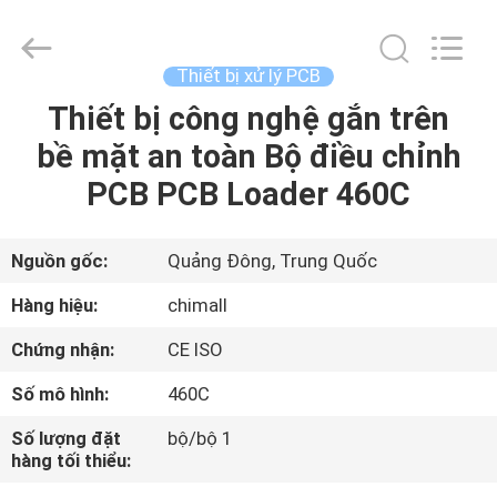
-
2025
Chimall
Electronic
Technology
Thiết bị xử lý PCB
Co.,
Limited.
All
Thiết bị công nghệ gắn trên
TRANG
Rights
Reserved.
bề mặt an toàn Bộ điều chỉnh
CHỦ
PCB PCB Loader 460C
CÁC
SẢN
Nguồn gốc:
Quảng Đông, Trung Quốc
PHẨM
Hàng hiệu:
chimall
Chứng nhận:
CE ISO
VỀ
Số mô hình:
460C
CHÚNG
Số lượng đặt
bộ/bộ 1
TÔI
hàng tối thiểu: