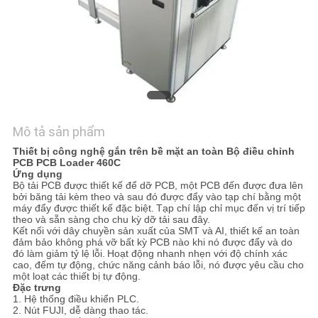
TÔI
YÊU
CẦU
BÁO
GIÁ
Mô tả sản phẩm
Thiết bị công nghệ gắn trên bề mặt an toàn Bộ điều chỉnh
SƠ
PCB PCB Loader 460C
Ứng dụng
ĐỒ
Bộ tải PCB được thiết kế để dỡ PCB, một PCB đến được đưa lên
bởi băng tải kèm theo và sau đó được đẩy vào tạp chí bằng một
máy đẩy được thiết kế đặc biệt.
Tạp chí lập chỉ mục đến vị trí tiếp
TRANG
theo và sẵn sàng cho chu kỳ dỡ tải sau đây.
Kết nối với dây chuyền sản xuất của SMT và AI, thiết kế an toàn
WEB
đảm bảo không phá vỡ bất kỳ PCB nào khi nó được đẩy và do
đó làm giảm tỷ lệ lỗi.
Hoạt động nhanh nhẹn với độ chính xác
cao, đếm tự động, chức năng cảnh báo lỗi, nó được yêu cầu cho
một loạt các thiết bị tự động.
PRIVACY
Đặc trưng
1. Hệ thống điều khiển PLC.
POLICY
2. Nút FUJI, dễ dàng thao tác.