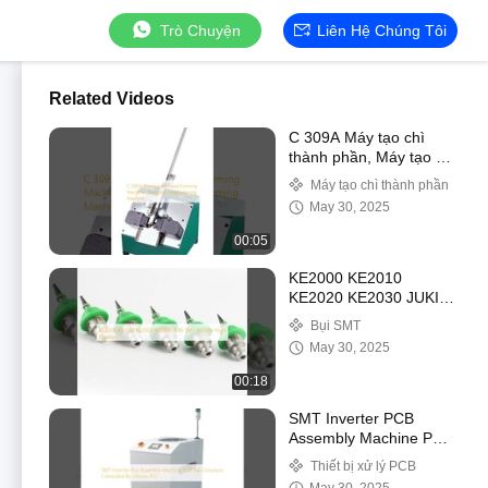
Trò Chuyện
Liên Hệ Chúng Tôi
Related Videos
C 309A Máy tạo chì
thành phần, Máy tạo chì
bán dẫn
Máy tạo chì thành phần
May 30, 2025
00:05
KE2000 KE2010
KE2020 KE2030 JUKI
SMT vòi cao áp
Bụi SMT
May 30, 2025
00:18
SMT Inverter PCB
Assembly Machine PCB
Flip Conveyor được
Thiết bị xử lý PCB
điều khiển bởi Omron