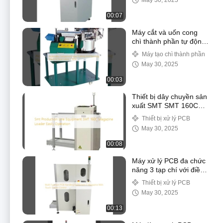
May 30, 2025
PLC
00:07
Máy cắt và uốn cong
chì thành phần tự động
tiết kiệm lao động C
Máy tạo chì thành phần
301A
May 30, 2025
00:03
Thiết bị dây chuyền sản
xuất SMT SMT 160C
Loader tạp chí hoạt
Thiết bị xử lý PCB
động dễ dàng
May 30, 2025
00:08
Máy xử lý PCB đa chức
năng 3 tạp chí với điều
khiển màn hình cảm
Thiết bị xử lý PCB
ứng
May 30, 2025
00:13