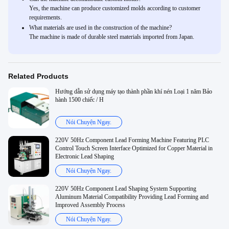
Yes, the machine can produce customized molds according to customer
requirements.
What materials are used in the construction of the machine?
The machine is made of durable steel materials imported from Japan.
Related Products
Hướng dẫn sử dụng máy tạo thành phần khí nén Loại 1 năm Bảo
hành 1500 chiếc / H
Nói Chuyện Ngay.
220V 50Hz Component Lead Forming Machine Featuring PLC
Control Touch Screen Interface Optimized for Copper Material in
Electronic Lead Shaping
Nói Chuyện Ngay.
220V 50Hz Component Lead Shaping System Supporting
Aluminum Material Compatibility Providing Lead Forming and
Improved Assembly Process
Nói Chuyện Ngay.