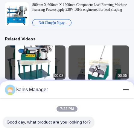
800mm X 600mm X 1200mm Component Lead Forming Machine
featuring Powersupply 220V 50Hz engineered for lead shaping
Nói Chuyện Ngay.
Related Videos
00:03
00:05
Máy cắt và uốn cong chì thành phần
C 309A Máy tạo chì thành phần, Máy
Sales Manager
tự động tiết kiệm lao động C 301A
tạo chì bán dẫn
Máy Tạo Chì Thành Phần
Máy Tạo Chì Thành Phần
May 30, 2025
May 30, 2025
7:23 PM
Good day, what product are you looking for?