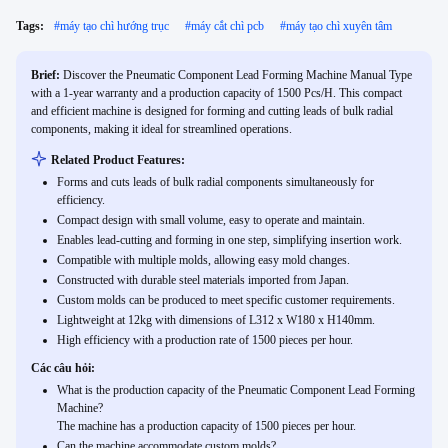
Tags:
#
máy tạo chì hướng trục
#
máy cắt chì pcb
#
máy tạo chì xuyên tâm
Brief:
Discover the Pneumatic Component Lead Forming Machine Manual Type
with a 1-year warranty and a production capacity of 1500 Pcs/H. This compact
and efficient machine is designed for forming and cutting leads of bulk radial
components, making it ideal for streamlined operations.
Related Product Features:
Forms and cuts leads of bulk radial components simultaneously for
efficiency.
Compact design with small volume, easy to operate and maintain.
Enables lead-cutting and forming in one step, simplifying insertion work.
Compatible with multiple molds, allowing easy mold changes.
Constructed with durable steel materials imported from Japan.
Custom molds can be produced to meet specific customer requirements.
Lightweight at 12kg with dimensions of L312 x W180 x H140mm.
High efficiency with a production rate of 1500 pieces per hour.
Các câu hỏi:
What is the production capacity of the Pneumatic Component Lead Forming
Machine?
The machine has a production capacity of 1500 pieces per hour.
Can the machine accommodate custom molds?