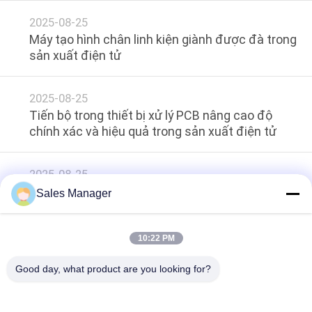
TÔI
2025-08-25
Máy tạo hình chân linh kiện giành được đà trong
YÊU
sản xuất điện tử
CẦU
BÁO
2025-08-25
GIÁ
Tiến bộ trong thiết bị xử lý PCB nâng cao độ
chính xác và hiệu quả trong sản xuất điện tử
SƠ
2025-08-25
ĐỒ
Thị trường Thiết bị Xử lý PCB Mở rộng khi Ngành
Sales Manager
TRANG
Công nghiệp Điện tử Phát triển
WEB
10:22 PM
No more things
Good day, what product are you looking for?
PRIVACY
Danh mục phổ biến
Tất cả
POLICY