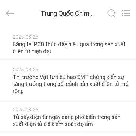
-
2025
Chimall
Trung Quốc Chimall Electronic Technology Co., Limited tin tức công ty
Electronic
Technology
Co.,
Limited.
All
TRANG
Rights
2025-08-25
Reserved.
CHỦ
Băng tải PCB thúc đẩy hiệu quả trong sản xuất
điện tử hiện đại
CÁC
2025-08-25
SẢN
Thị trường Vật tư tiêu hao SMT chứng kiến sự
PHẨM
tăng trưởng trong bối cảnh sản xuất điện tử mở
rộng
VỀ
2025-08-25
CHÚNG
Tủ sấy điện tử ngày càng phổ biến trong sản
TÔI
xuất điện tử để kiểm soát độ ẩm